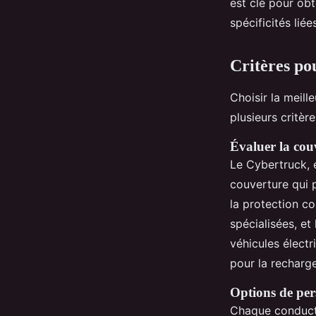
est clé pour obt
spécificités lié
Critères po
Choisir la meil
plusieurs critèr
Évaluer la couv
Le Cybertruck, 
couverture qui 
la protection c
spécialisées, et
véhicules électr
pour la recharg
Options de per
Chaque conducte