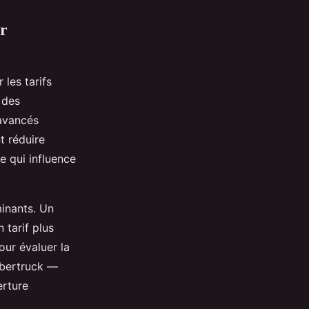
ur
 les tarifs
 des
 avancés
t réduire
ce qui influence
minants. Un
 tarif plus
ur évaluer la
Cybertruck —
erture