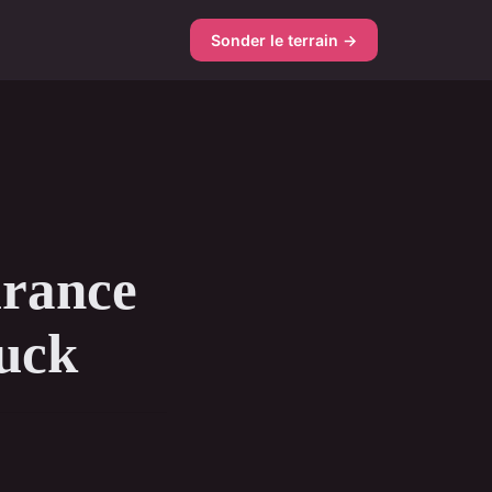
Sonder le terrain →
urance
ruck