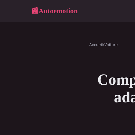
Autoemotion
📰
Accueil
›
Voiture
Compa
ada