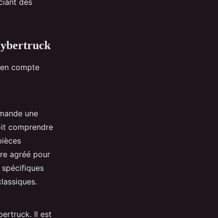
ciant des
Cybertruck
e en compte
emande une
oit comprendre
pièces
tre agréé pour
s spécifiques
lassiques.
rtruck. Il est