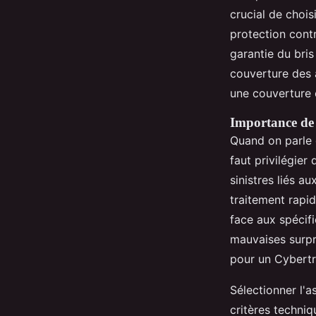
crucial de chois
protection cont
garantie du bris
couverture des a
une couverture 
Importance de l
Quand on parle d’
faut privilégie
sinistres liés a
traitement rapi
face aux spécifi
mauvaises surpri
pour un Cybertru
Sélectionner l'
critères techniq