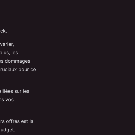
ck.
varier,
lus, les
 les dommages
cruciaux pour ce
llées sur les
ns vos
s offres est la
budget.