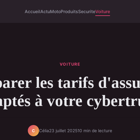
Accueil
Actu
Moto
Produits
Securite
Voiture
VOITURE
rer les tarifs d'ass
ptés à votre cybert
Célia
23 juillet 2025
10 min de lecture
C