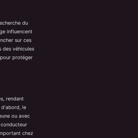
recherche du
age influencent
encher sur ces
s des véhicules
 pour protéger
s, rendant
 d'abord, le
 jeune ou avec
n conducteur
 important chez