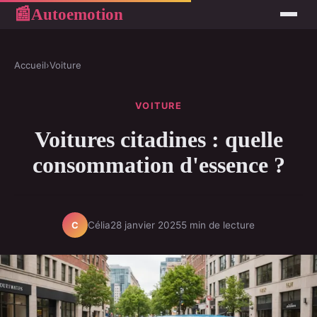
Autoemotion
📰
Accueil
›
Voiture
VOITURE
Voitures citadines : quelle
consommation d'essence ?
Célia
28 janvier 2025
5 min de lecture
C