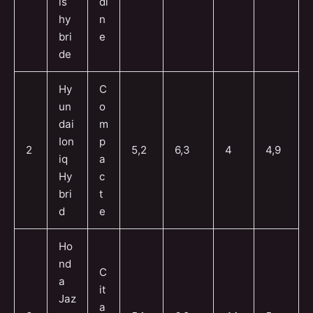
is
di
hy
n
bri
e
de
Hy
C
un
o
dai
m
Ion
p
2
5,2
6,3
4
4,9
iq
a
Hy
c
bri
t
d
e
Ho
nd
C
a
it
Jaz
a