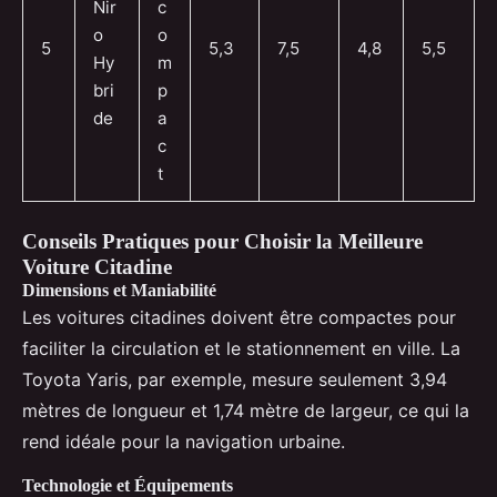
Nir
c
o
o
5
5,3
7,5
4,8
5,5
Hy
m
bri
p
de
a
c
t
Conseils Pratiques pour Choisir la Meilleure
Voiture Citadine
Dimensions et Maniabilité
Les voitures citadines doivent être compactes pour
faciliter la circulation et le stationnement en ville. La
Toyota Yaris, par exemple, mesure seulement 3,94
mètres de longueur et 1,74 mètre de largeur, ce qui la
rend idéale pour la navigation urbaine.
Technologie et Équipements