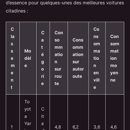
d’essence pour quelques-unes des meilleures voitures
citadines :
C
Co
C
Con
la
ns
Con
a
so
Cons
s
om
som
t
mm
omm
s
Mo
ma
mat
é
atio
ation
e
dèl
tio
ion
g
n
sur
m
e
n
mo
o
sur
autor
e
en
yen
ri
rou
oute
n
vill
ne
e
te
t
e
To
yot
C
a
it
Yar
a
1
4,8
6,2
3,6
4,6