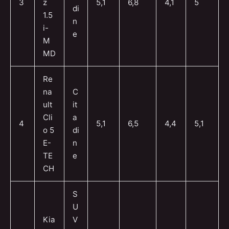
3
z
5,1
6,8
4,1
5
di
1.5
n
i-
e
M
MD
Re
na
C
ult
it
Cli
a
4
5,1
6,5
4,4
5,1
o 5
di
E-
n
TE
e
CH
S
U
Kia
V