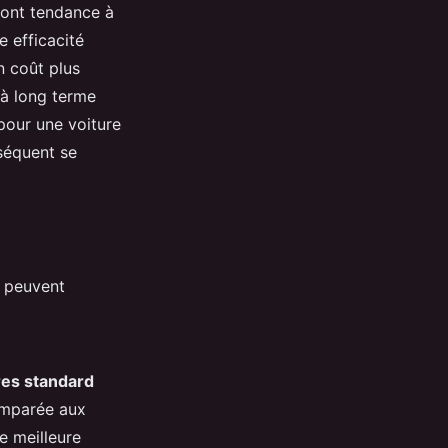
d ont tendance à
e efficacité
n coût plus
 à long terme
 pour une voiture
nséquent se
rs peuvent
tres standard
omparée aux
e meilleure