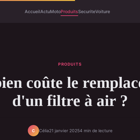
Accueil
Actu
Moto
Produits
Securite
Voiture
PRODUITS
en coûte le rempla
d'un filtre à air ?
Célia
21 janvier 2025
4 min de lecture
C