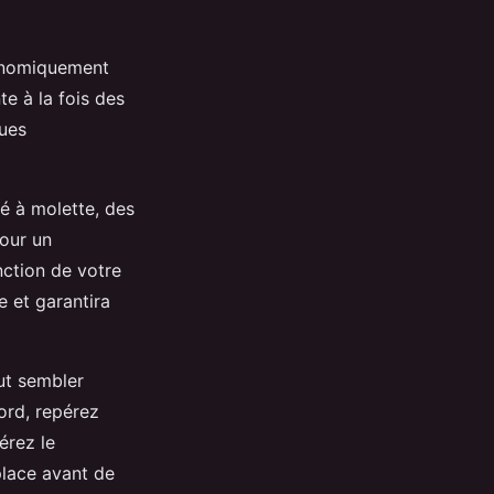
conomiquement
e à la fois des
ques
lé à molette, des
pour un
nction de votre
 et garantira
t sembler
bord, repérez
érez le
 place avant de