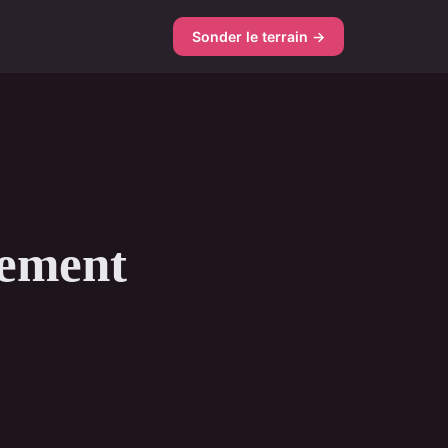
Sonder le terrain →
cement