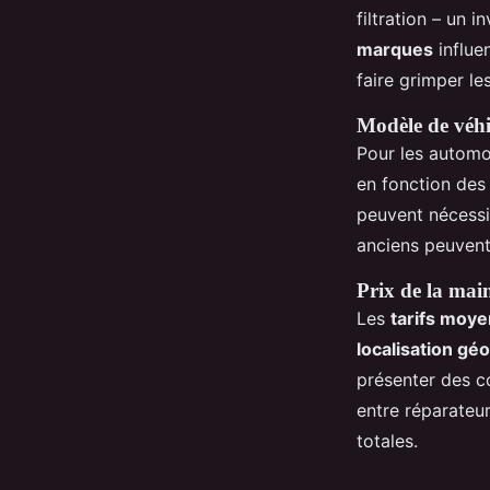
filtration – un 
marques
influe
faire grimper le
Modèle de véhi
Pour les automo
en fonction des
peuvent nécessit
anciens peuvent 
Prix de la mai
Les
tarifs moye
localisation gé
présenter des c
entre réparateu
totales.