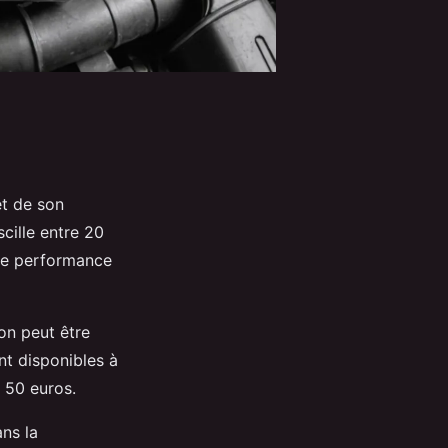
et de son
scille entre 20
ute performance
son peut être
nt disponibles à
 50 euros.
ns la