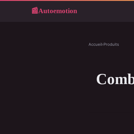
Autoemotion
📰
Accueil
›
Produits
Combi