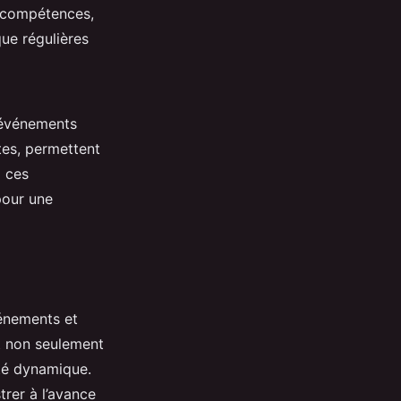
s compétences,
que régulières
 événements
tes, permettent
à ces
pour une
vénements et
t non seulement
té dynamique.
trer à l’avance