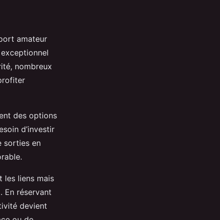
port amateur
 exceptionnel
urité, nombreux
rofiter
ent des options
soin d’investir
 sorties en
rable.
 les liens mais
. En réservant
ivité devient
lace ou de