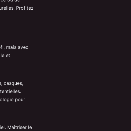
relles. Profitez
fi, mais avec
le et
s, casques,
entielles.
ologie pour
l. Maîtriser le