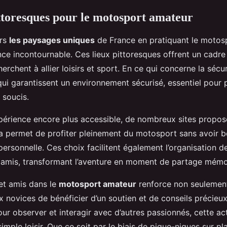
ttoresques pour le motosport amateur
ers
les paysages uniques
de France en pratiquant le motos
nce incontournable. Ces lieux pittoresques offrent un cadre
erchent à allier loisirs et sport. En ce qui concerne la séc
ui garantissent un environnement sécurisé, essentiel pour p
 soucis.
xpérience encore plus accessible, de nombreux sites propos
la permet de profiter pleinement du motosport sans avoir be
rsonnelle. Ces choix facilitent également l’organisation de
e amis, transformant l’aventure en moment de partage mémo
 et amis dans le
motosport amateur
renforce non seulement
 novices de bénéficier d’un soutien et de conseils précieux
r observer et interagir avec d’autres passionnés, cette act
simple loisir. Que ce soit par le biais de pique-niques sur p