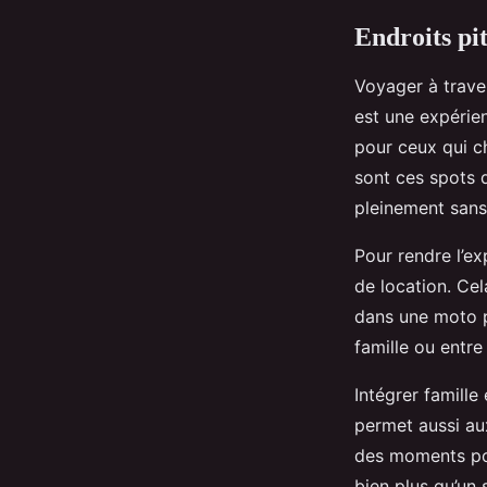
Endroits pi
Voyager à trav
est une expérie
pour ceux qui ch
sont ces spots q
pleinement sans
Pour rendre l’e
de location. Ce
dans une moto pe
famille ou entr
Intégrer famille
permet aussi aux
des moments pou
bien plus qu’un 