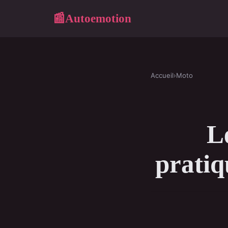
Autoemotion
📰
Accueil
›
Moto
L
pratiq