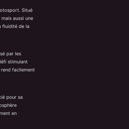
motosport. Situé
n mais aussi une
 fluidité de la
sé par les
éfi stimulant
e rend facilement
cié pour sa
mosphère
ement en