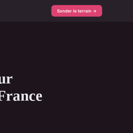
Sonder le terrain →
ur
 France