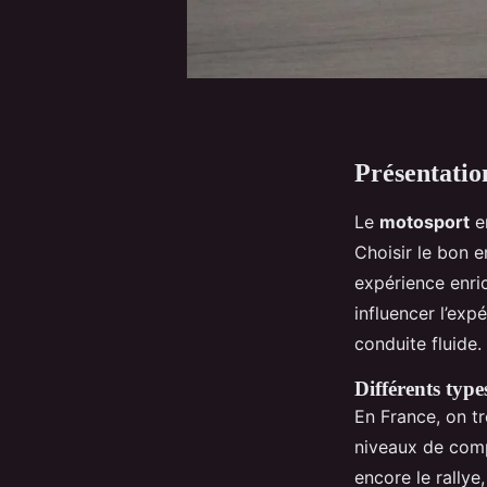
Présentatio
Le
motosport
en
Choisir le bon 
expérience enri
influencer l’exp
conduite fluide.
Différents typ
En France, on t
niveaux de comp
encore le rallye