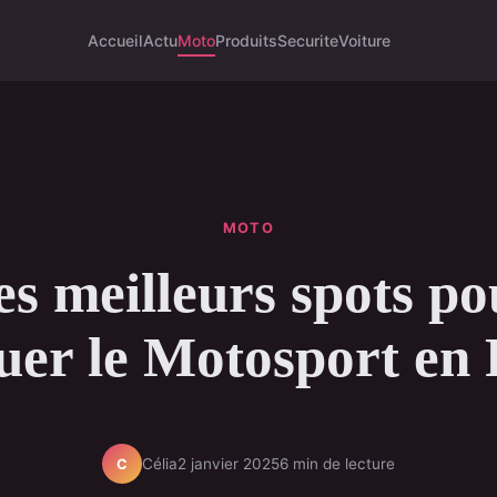
Accueil
Actu
Moto
Produits
Securite
Voiture
MOTO
es meilleurs spots po
uer le Motosport en
Célia
2 janvier 2025
6 min de lecture
C