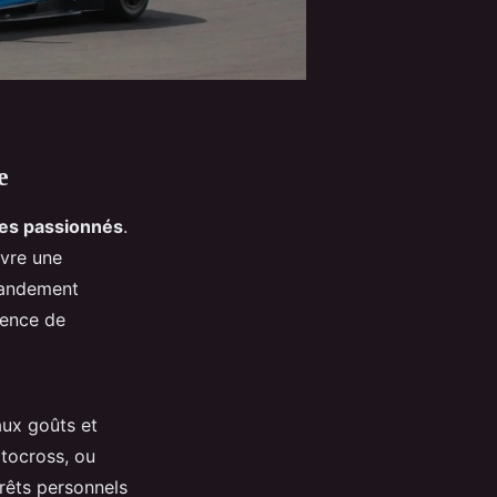
e
 les passionnés
.
ivre une
randement
ience de
aux goûts et
otocross, ou
érêts personnels