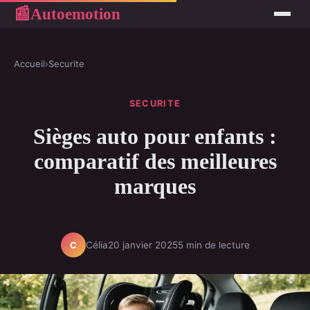
Autoemotion
📰
Accueil
›
Securite
SECURITE
Sièges auto pour enfants :
comparatif des meilleures
marques
Célia
20 janvier 2025
5 min de lecture
C