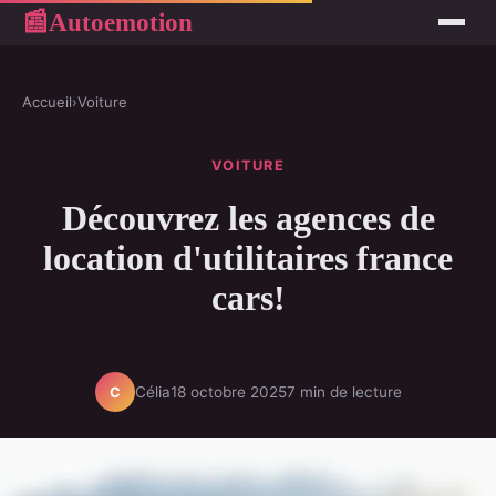
Autoemotion
📰
Accueil
›
Voiture
VOITURE
Découvrez les agences de
location d'utilitaires france
cars!
Célia
18 octobre 2025
7 min de lecture
C