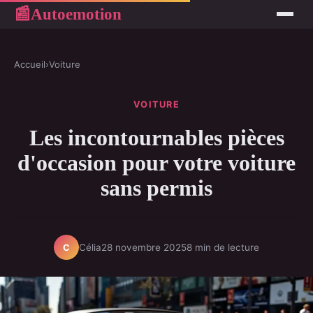
Autoemotion
📰
Accueil
›
Voiture
VOITURE
Les incontournables pièces
d'occasion pour votre voiture
sans permis
Célia
28 novembre 2025
8 min de lecture
C