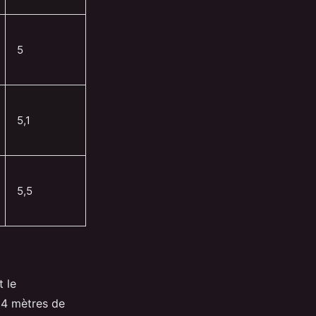
5
5,1
5,5
t le
94 mètres de