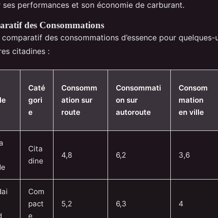
 ses performances et son économie de carburant.
ratif des Consommations
u comparatif des consommations d’essence pour quelques-
res citadines :
Caté
Consomm
Consommati
Consom
le
gori
ation sur
on sur
mation
e
route
autoroute
en ville
a
Cita
4,8
6,2
3,6
dine
de
ai
Com
pact
5,2
6,3
4
d
e