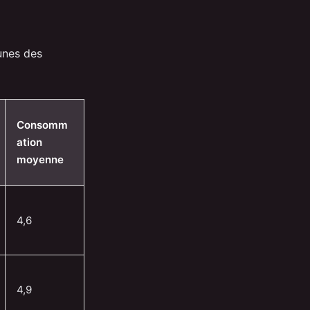
unes des
Consomm
ation
moyenne
4,6
4,9