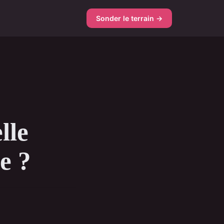
Sonder le terrain →
lle
e ?