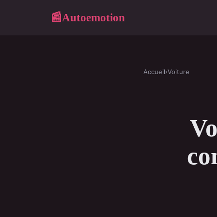
Autoemotion
📰
Accueil
›
Voiture
Vo
co