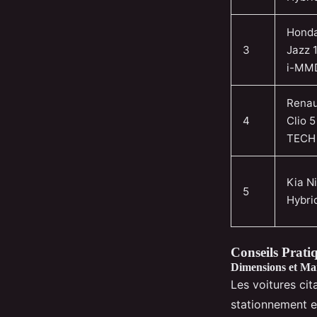
Hond
3
Jazz 1
i-MM
Renau
4
Clio 5
TECH
Kia N
5
Hybri
Conseils Prati
Dimensions et Man
Les voitures cit
stationnement e