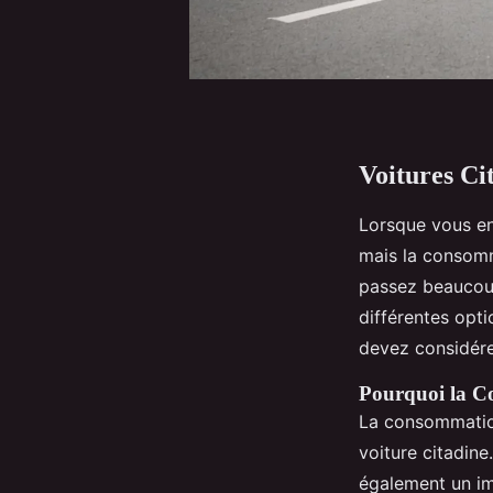
Voitures Ci
Lorsque vous env
mais la consomm
passez beaucoup 
différentes opt
devez considére
Pourquoi la Co
La consommation
voiture citadine
également un imp