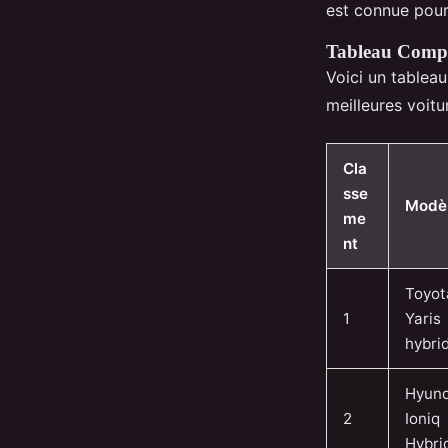
est connue pour
Tableau Compa
Voici un tablea
meilleures voitu
Cla
sse
Modè
me
nt
Toyot
1
Yaris
hybri
Hyund
2
Ioniq
Hybri