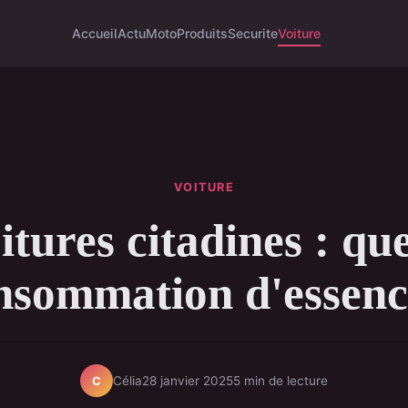
Accueil
Actu
Moto
Produits
Securite
Voiture
VOITURE
itures citadines : que
nsommation d'essenc
Célia
28 janvier 2025
5 min de lecture
C