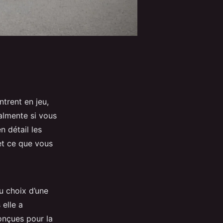
ntrent en jeu,
almente si vous
n détail les
et ce que vous
u choix d’une
 elle a
onçues pour la