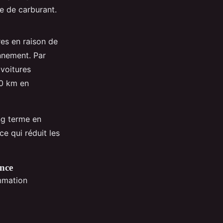
e de carburant.
res en raison de
onnement. Par
 voitures
00 km en
ng terme en
ce qui réduit les
ence
mmation