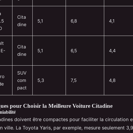
a
Cita
.5
5,1
6,8
4,1
dine
D
lt
Cita
 E-
5,1
6,5
4,4
dine
SUV
iro
com
5,3
7,5
4,8
de
pact
ques pour Choisir la Meilleure Voiture Citadine
iabilité
adines doivent être compactes pour faciliter la circulation e
n ville. La Toyota Yaris, par exemple, mesure seulement 3,