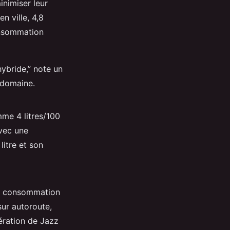
inimiser leur
 ville, 4,8
consommation
hybride,” note un
 domaine.
me 4 litres/100
avec une
itre et son
ne consommation
 sur autoroute,
ration de Jazz