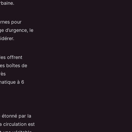
rbaine.
ernes pour
ge d’urgence, le
idérer.
des offrent
es boîtes de
rès
matique à 6
é étonné par la
 circulation est