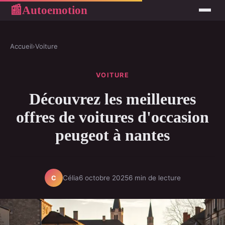
Autoemotion
📰
Accueil
›
Voiture
VOITURE
Découvrez les meilleures
offres de voitures d'occasion
peugeot à nantes
Célia
6 octobre 2025
6 min de lecture
C